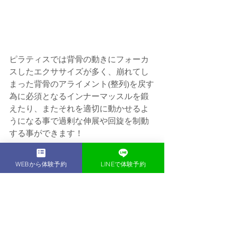
ピラティスでは背骨の動きにフォーカ
スしたエクササイズが多く、崩れてし
まった背骨のアライメント(整列)を戻す
為に必須となるインナーマッスルを鍛
えたり、またそれを適切に動かせるよ
うになる事で過剰な伸展や回旋を制動
する事ができます！
exceed ではトライアルセッションの際
WEBから体験予約
LINEで体験予約
に、どこに問題があるのかお身体の状
態を
詳しくチェックして、一人ひとりにあ
ったプランをご提案いたします。