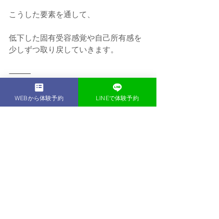
こうした要素を通して、
低下した固有受容感覚や自己所有感を
少しずつ取り戻していきます。
⸻
まとめ
WEBから体験予約
LINEで体験予約
座りすぎによる問題は、
単なる「筋力低下」や「姿勢の崩れ」
だけではありません。
その本質は、
自分の体を感じられなくなるこ
にあります。