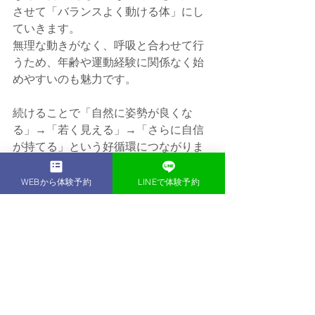
させて「バランスよく動ける体」にし
ていきます。
無理な動きがなく、呼吸と合わせて行
うため、年齢や運動経験に関係なく始
めやすいのも魅力です。
続けることで「自然に姿勢が良くな
る」→「若く見える」→「さらに自信
が持てる」という好循環につながりま
す。
WEBから体験予約
LINEで体験予約
⸻
まとめ
見た目の若々しさは、エステや化粧品
だけでなく「姿勢」からも作られま
す。