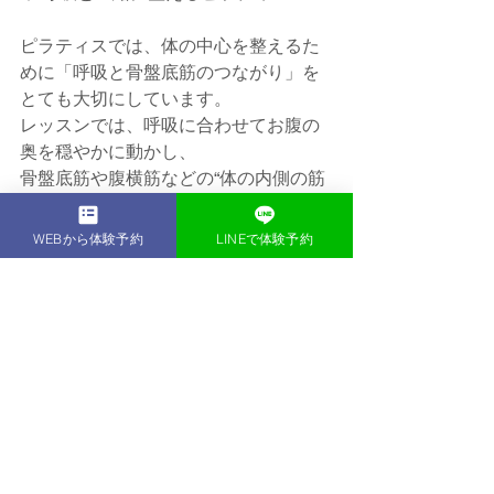
ピラティスでは、体の中心を整えるた
めに「呼吸と骨盤底筋のつながり」を
とても大切にしています。
レッスンでは、呼吸に合わせてお腹の
奥を穏やかに動かし、
骨盤底筋や腹横筋などの“体の内側の筋
肉”を自然に使えるよう導いていきま
す。
WEBから体験予約
LINEで体験予約
そうすることで、体の内側から姿勢を
支える力が高まり、
無理なくスッとした美しい姿勢へと変
わっていきます。
⸻
◆ 体験レッスンで体の中心を整えまし