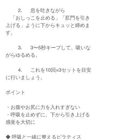
	2.	息を吐きながら
　「おしっこを止める」「肛門を引き
上げる」ように下からキュッと締めま
す。
	3.	3〜5秒キープして、吸いな
がらゆるめる。
	4.	これを10回×3セットを目安
に行いましょう。
ポイント
・お腹やお尻に力を入れすぎない
・呼吸を止めずに、下から引き上げる
感覚を大切に
◆ 呼吸と一緒に整えるピラティス